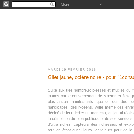
MARDI 19 FÉVRIER 2019
Gilet jaune, colère noire - pour l'1cons
Suite aux très nombreux blessés et mutilés du 
jaunes par le gouvernement de Macron et à sa po
plus aucun manifestants, que ce soit des p
handicapés, des lycéens, voire même des enfant
décidé de leur dédier un morceau, et j'en ai réalisé
la démolition du bien publique et de ses service
d'ultra riches, capteurs des richesses, et exploi
tout en étant aussi leurs licencieurs pour de l